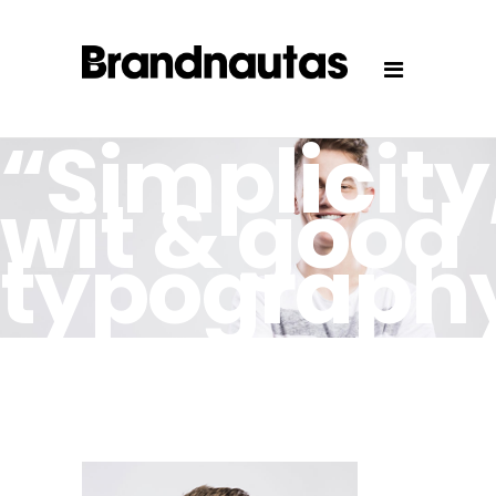
“Simplicity
wit & good
typography