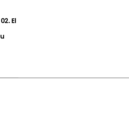
02. El
tu
m