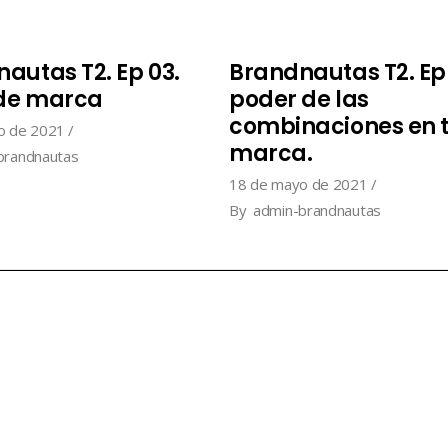
autas T2. Ep 03.
Brandnautas T2. Ep 
 de marca
poder de las
combinaciones en 
o de 2021
marca.
brandnautas
18 de mayo de 2021
By
admin-brandnautas
Aviso legal
hola@brandnautas.co
Política de privacidad
+34 956 099 919
Política de cookies