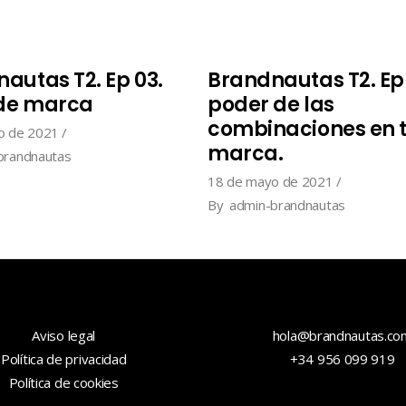
autas T2. Ep 03.
Brandnautas T2. Ep 
 de marca
poder de las
combinaciones en 
o de 2021
marca.
brandnautas
18 de mayo de 2021
By
admin-brandnautas
Aviso legal
hola@brandnautas.co
Política de privacidad
+34 956 099 919
Política de cookies