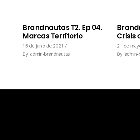
Brandnautas T2. Ep 04.
Brandn
Marcas Territorio
Crisis
16 de junio de 2021
21 de may
By
admin-brandnautas
By
admin-