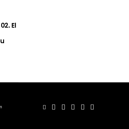
02. El
tu
m